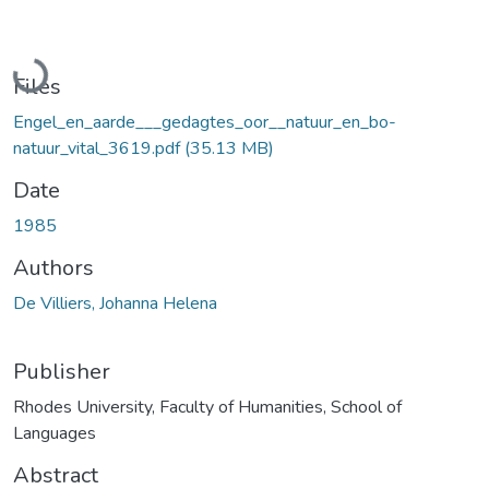
Loading...
Files
Engel_en_aarde___gedagtes_oor__natuur_en_bo-
natuur_vital_3619.pdf
(35.13 MB)
Date
1985
Authors
De Villiers, Johanna Helena
Publisher
Rhodes University, Faculty of Humanities, School of
Languages
Abstract